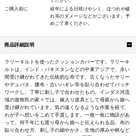
ください。
ご購入前に
経年による日焼けやシミ、ほつれや破
れ等のダメージなどがございます。予
めご了承ください。
商品詳細説明
ラリーキルトを使ったクッションカバーです。ラリーキ
ルトは、インド・パキスタンなどの中東アジアで、永い
間受け継がれてきた伝統的な布です。古くなったサリー
やデュパタ、腰布・古いハギレ等を貼り合わせてパッチ
ワークし、丁寧に刺し子で合わせたもの。インダス河流
域の遊牧民の家々では、嫁入り道具として母親から娘へ
受け継がれています。気の遠くなるような作業を経て、
わが子へ想いをこめて手渡します。一枚一枚に物語があ
って、何千年にも渡り母から娘へと伝えられる品。布の
貼り合わせ方、刺し子の細やかさ、生地の厚みや柄など