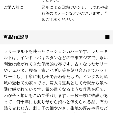
ください。
ご購入前に
経年による日焼けやシミ、ほつれや破
れ等のダメージなどがございます。予
めご了承ください。
商品詳細説明
ラリーキルトを使ったクッションカバーです。ラリーキ
ルトは、インド・パキスタンなどの中東アジアで、永い
間受け継がれてきた伝統的な布です。古くなったサリー
やデュパタ、腰布・古いハギレ等を貼り合わせてパッチ
ワークし、丁寧に刺し子で合わせたもの。インダス河流
域の遊牧民の家々では、嫁入り道具として母親から娘へ
受け継がれています。気の遠くなるような作業を経て、
わが子へ想いをこめて手渡します。一枚一枚に物語があ
って、何千年にも渡り母から娘へと伝えられる品。布の
貼り合わせ方、刺し子の細やかさ、生地の厚みや柄など