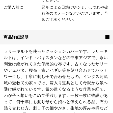
ください。
ご購入前に
経年による日焼けやシミ、ほつれや破
れ等のダメージなどがございます。予
めご了承ください。
商品詳細説明
ラリーキルトを使ったクッションカバーです。ラリーキ
ルトは、インド・パキスタンなどの中東アジアで、永い
間受け継がれてきた伝統的な布です。古くなったサリー
やデュパタ、腰布・古いハギレ等を貼り合わせてパッチ
ワークし、丁寧に刺し子で合わせたもの。インダス河流
域の遊牧民の家々では、嫁入り道具として母親から娘へ
受け継がれています。気の遠くなるような作業を経て、
わが子へ想いをこめて手渡します。一枚一枚に物語があ
って、何千年にも渡り母から娘へと伝えられる品。布の
貼り合わせ方、刺し子の細やかさ、生地の厚みや柄など