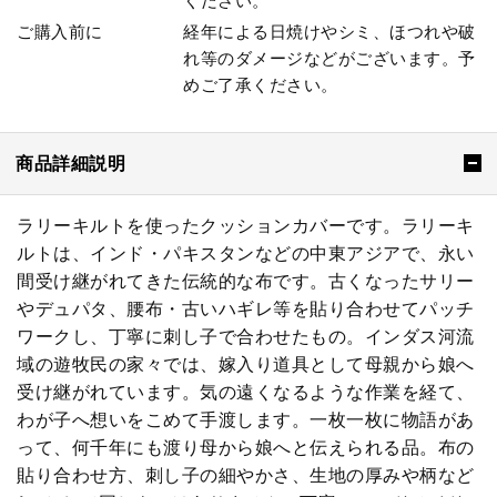
ください。
ご購入前に
経年による日焼けやシミ、ほつれや破
れ等のダメージなどがございます。予
めご了承ください。
商品詳細説明
ラリーキルトを使ったクッションカバーです。ラリーキ
ルトは、インド・パキスタンなどの中東アジアで、永い
間受け継がれてきた伝統的な布です。古くなったサリー
やデュパタ、腰布・古いハギレ等を貼り合わせてパッチ
ワークし、丁寧に刺し子で合わせたもの。インダス河流
域の遊牧民の家々では、嫁入り道具として母親から娘へ
受け継がれています。気の遠くなるような作業を経て、
わが子へ想いをこめて手渡します。一枚一枚に物語があ
って、何千年にも渡り母から娘へと伝えられる品。布の
貼り合わせ方、刺し子の細やかさ、生地の厚みや柄など