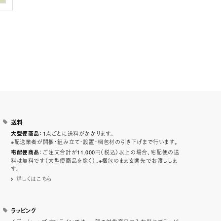
送料
：1点ごとに送料がかかります。
大型便商品
※配送業者が開梱・組み立て・設置・梱包材の引き下げまで行います。
：ご注文合計が11,000円（税込）以上の場合、宅配便の送
宅配便商品
料は無料です（大型便商品を除く）。※梱包のまま玄関先でお渡ししま
す。
詳しくはこちら
ラッピング