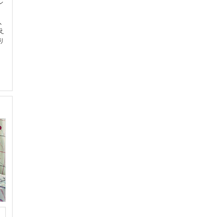
レ
、
え
り