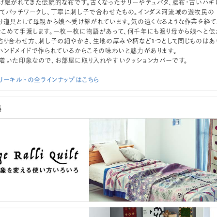
け継がれてきた伝統的な布です。古くなったサリーやデュパタ、腰布・古いハギ
てパッチワークし、丁寧に刺し子で合わせたもの。インダス河流域の遊牧民の
り道具として母親から娘へ受け継がれています。気の遠くなるような作業を経て
こめて手渡します。一枚一枚に物語があって、何千年にも渡り母から娘へと伝
貼り合わせ方、刺し子の細やかさ、生地の厚みや柄など1つとして同じものはあ
ハンドメイドで作られているからこその味わいと魅力があります。
着いた印象なので、お部屋に取り入れやすいクッションカバーです。
ラリーキルトの全ラインナップはこちら
集