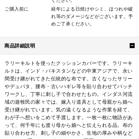
ください。
ご購入前に
経年による日焼けやシミ、ほつれや破
れ等のダメージなどがございます。予
めご了承ください。
商品詳細説明
ラリーキルトを使ったクッションカバーです。ラリーキ
ルトは、インド・パキスタンなどの中東アジアで、永い
間受け継がれてきた伝統的な布です。古くなったサリー
やデュパタ、腰布・古いハギレ等を貼り合わせてパッチ
ワークし、丁寧に刺し子で合わせたもの。インダス河流
域の遊牧民の家々では、嫁入り道具として母親から娘へ
受け継がれています。気の遠くなるような作業を経て、
わが子へ想いをこめて手渡します。一枚一枚に物語があ
って、何千年にも渡り母から娘へと伝えられる品。布の
貼り合わせ方、刺し子の細やかさ、生地の厚みや柄など