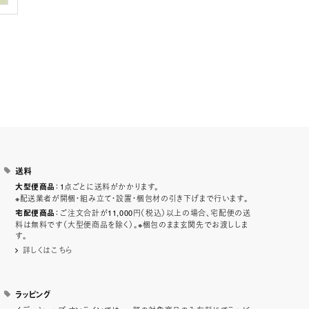
送料
：1点ごとに送料がかかります。
大型便商品
※配送業者が開梱・組み立て・設置・梱包材の引き下げまで行います。
：ご注文合計が11,000円（税込）以上の場合、宅配便の送
宅配便商品
料は無料です（大型便商品を除く）。※梱包のまま玄関先でお渡ししま
す。
詳しくはこちら
ラッピング