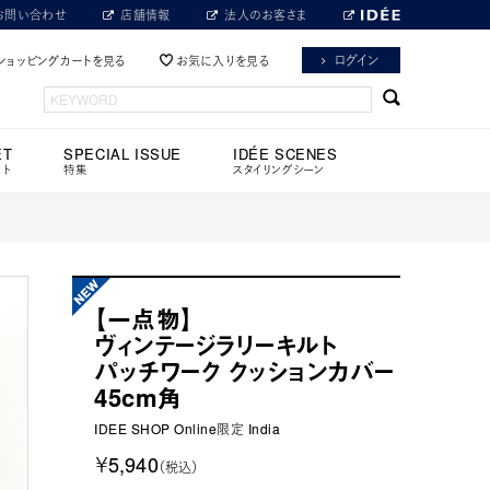
お問い合わせ
店舗情報
法人のお客さま
ログイン
ショッピングカートを見る
お気に入りを見る
ET
SPECIAL ISSUE
IDÉE SCENES
ット
特集
スタイリングシーン
【一点物】
ヴィンテージラリーキルト
パッチワーク クッションカバー
45cm角
IDEE SHOP Online限定 India
￥5,940
（税込）