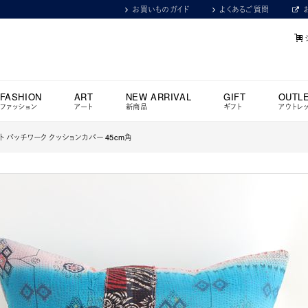
お買いものガイド
よくあるご質問
FASHION
ART
NEW ARRIVAL
GIFT
OUTL
ファッション
アート
新商品
ギフト
アウトレ
 パッチワーク クッションカバー 45cm角