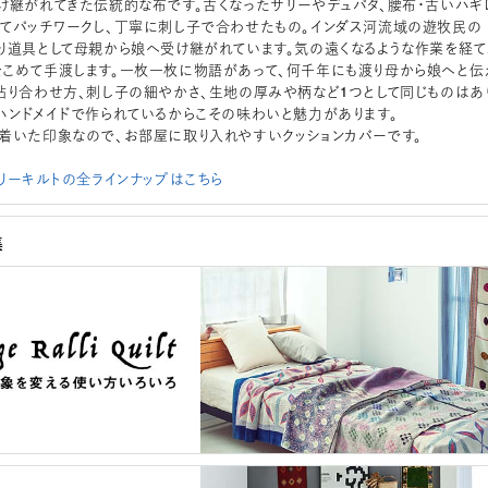
け継がれてきた伝統的な布です。古くなったサリーやデュパタ、腰布・古いハギ
てパッチワークし、丁寧に刺し子で合わせたもの。インダス河流域の遊牧民の
り道具として母親から娘へ受け継がれています。気の遠くなるような作業を経て
こめて手渡します。一枚一枚に物語があって、何千年にも渡り母から娘へと伝
貼り合わせ方、刺し子の細やかさ、生地の厚みや柄など1つとして同じものはあ
ハンドメイドで作られているからこその味わいと魅力があります。
着いた印象なので、お部屋に取り入れやすいクッションカバーです。
ラリーキルトの全ラインナップはこちら
集