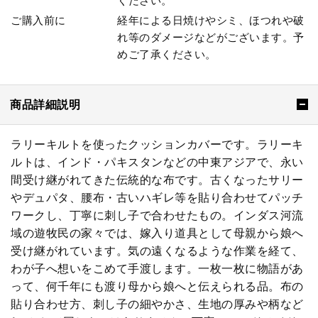
ください。
ご購入前に
経年による日焼けやシミ、ほつれや破
れ等のダメージなどがございます。予
めご了承ください。
商品詳細説明
ラリーキルトを使ったクッションカバーです。ラリーキ
ルトは、インド・パキスタンなどの中東アジアで、永い
間受け継がれてきた伝統的な布です。古くなったサリー
やデュパタ、腰布・古いハギレ等を貼り合わせてパッチ
ワークし、丁寧に刺し子で合わせたもの。インダス河流
域の遊牧民の家々では、嫁入り道具として母親から娘へ
受け継がれています。気の遠くなるような作業を経て、
わが子へ想いをこめて手渡します。一枚一枚に物語があ
って、何千年にも渡り母から娘へと伝えられる品。布の
貼り合わせ方、刺し子の細やかさ、生地の厚みや柄など