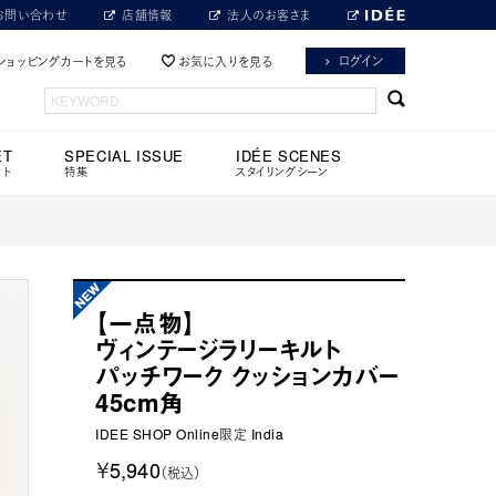
お問い合わせ
店舗情報
法人のお客さま
ログイン
ショッピングカートを見る
お気に入りを見る
ET
SPECIAL ISSUE
IDÉE SCENES
ット
特集
スタイリングシーン
【一点物】
ヴィンテージラリーキルト
パッチワーク クッションカバー
45cm角
IDEE SHOP Online限定 India
￥5,940
（税込）