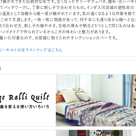
け継がれてきた伝統的な布です。古くなったサリーやデュパタ、腰布・古いハギ
てパッチワークし、丁寧に刺し子で合わせたもの。インダス河流域の遊牧民の
り道具として母親から娘へ受け継がれています。気の遠くなるような作業を経て
こめて手渡します。一枚一枚に物語があって、何千年にも渡り母から娘へと伝
貼り合わせ方、刺し子の細やかさ、生地の厚みや柄など1つとして同じものはあ
ハンドメイドで作られているからこその味わいと魅力があります。
着いた印象なので、お部屋に取り入れやすいクッションカバーです。
ラリーキルトの全ラインナップはこちら
集