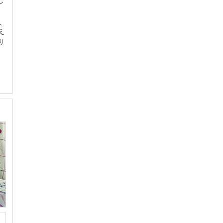
レ
、
え
り