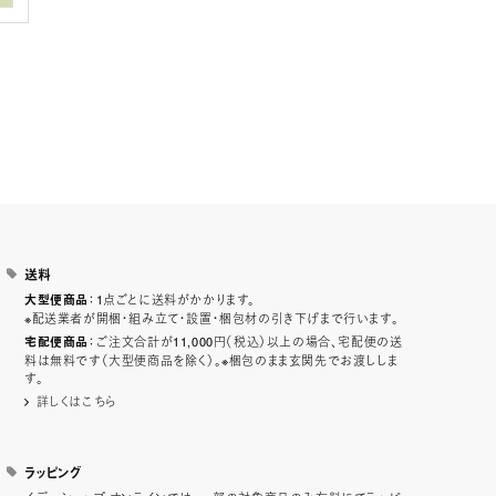
送料
：1点ごとに送料がかかります。
大型便商品
※配送業者が開梱・組み立て・設置・梱包材の引き下げまで行います。
：ご注文合計が11,000円（税込）以上の場合、宅配便の送
宅配便商品
料は無料です（大型便商品を除く）。※梱包のまま玄関先でお渡ししま
す。
詳しくはこちら
ラッピング