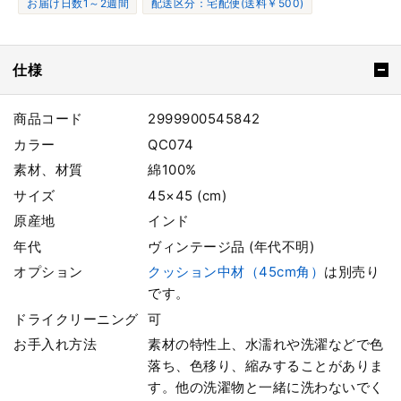
お届け日数1～2週間
配送区分：宅配便(送料￥500)
仕様
商品コード
2999900545842
カラー
QC074
素材、材質
綿100%
サイズ
45×45 (cm)
原産地
インド
年代
ヴィンテージ品 (年代不明)
オプション
クッション中材（45cm角）
は別売り
です。
ドライクリーニング
可
お手入れ方法
素材の特性上、水濡れや洗濯などで色
落ち、色移り、縮みすることがありま
す。他の洗濯物と一緒に洗わないでく