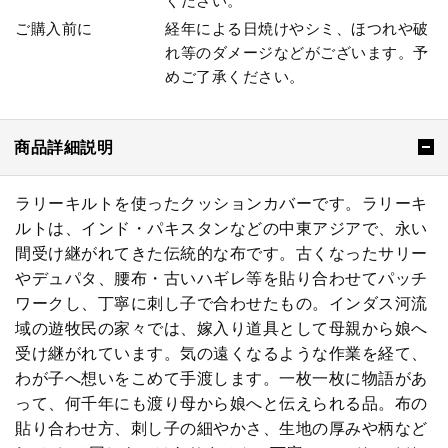
ください。
ご購入前に
経年による日焼けやシミ、ほつれや破
れ等のダメージなどがございます。予
めご了承ください。
商品詳細説明
ラリーキルトを使ったクッションカバーです。ラリーキ
ルトは、インド・パキスタンなどの中東アジアで、永い
間受け継がれてきた伝統的な布です。古くなったサリー
やデュパタ、腰布・古いハギレ等を貼り合わせてパッチ
ワークし、丁寧に刺し子で合わせたもの。インダス河流
域の遊牧民の家々では、嫁入り道具として母親から娘へ
受け継がれています。気の遠くなるような作業を経て、
わが子へ想いをこめて手渡します。一枚一枚に物語があ
って、何千年にも渡り母から娘へと伝えられる品。布の
貼り合わせ方、刺し子の細やかさ、生地の厚みや柄など