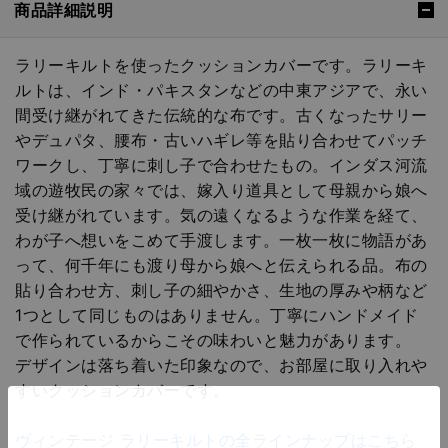
商品詳細説明
ラリーキルトを使ったクッションカバーです。ラリーキ
ルトは、インド・パキスタンなどの中東アジアで、永い
間受け継がれてきた伝統的な布です。古くなったサリー
やデュパタ、腰布・古いハギレ等を貼り合わせてパッチ
ワークし、丁寧に刺し子で合わせたもの。インダス河流
域の遊牧民の家々では、嫁入り道具として母親から娘へ
受け継がれています。気の遠くなるような作業を経て、
わが子へ想いをこめて手渡します。一枚一枚に物語があ
って、何千年にも渡り母から娘へと伝えられる品。布の
貼り合わせ方、刺し子の細やかさ、生地の厚みや柄など
1つとして同じものはありません。丁寧にハンドメイド
で作られているからこその味わいと魅力があります。
デザインは落ち着いた印象なので、お部屋に取り入れや
すいクッションカバーです。
ヴィンテージ ラリーキルトの全ラインナップはこちら