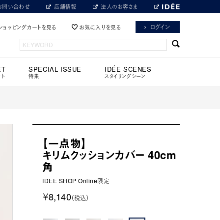
お問い合わせ
店舗情報
法人のお客さま
ログイン
ショッピングカートを見る
お気に入りを見る
ET
SPECIAL ISSUE
IDÉE SCENES
ット
特集
スタイリングシーン
【一点物】
キリムクッションカバー 40cm
角
IDEE SHOP Online限定
￥8,140
（税込）