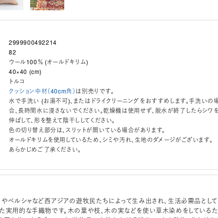
2999900492214
82
ウール100％ (オールドキリム)
40×40 (cm)
トルコ
クッション中材（40cm角）
は別売りです。
水で手洗い (お湯不可)、またはドライクリーニングをおすすめします。手洗いの
合、長時間水に浸さないでください。乾燥機は使用せず、脱水が終了したらシワ
伸ばして、形を整えて陰干ししてください。
色の切り替え部分は、スリットが開いている場合があります。
オールドキリムを使用しているため、シミや汚れ、生地のダメージがございます。
あらかじめご了承ください。
コやペルシャなど西アジアの遊牧民たちによって生み出され、生活必需品として
た実用的な手織物です。木の葉や枝、木の実などを使い草木染めをしている