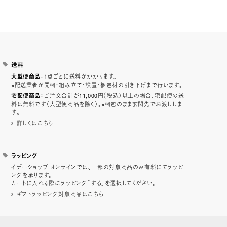
送料
：1点ごとに送料がかかります。
大型便商品
※配送業者が開梱・組み立て・設置・梱包材の引き下げまで行います。
：ご注文合計が11,000円（税込）以上の場合、宅配便の送
宅配便商品
料は無料です（大型便商品を除く）。※梱包のまま玄関先でお渡ししま
す。
詳しくはこちら
ラッピング
イデーショップ オンラインでは、一部の対象商品のみ有料にてラッピ
ングを承ります。
カートに入れる際にラッピング「する」を選択してください。
ギフトラッピング対象商品はこちら