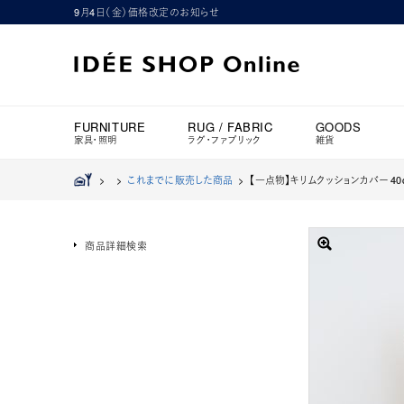
9月4日（金）価格改定のお知らせ
FURNITURE
RUG / FABRIC
GOODS
家具・照明
ラグ・ファブリック
雑貨
>
>
これまでに販売した商品
>
【一点物】キリムクッションカバー 40
商品詳細検索