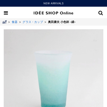
NEW ARRIVALS
>
食器
>
グラス・カップ
>
奥田康夫 小色杯 -緑-