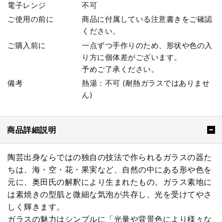
電子レンジ
不可
ご使用の前に
商品に付属している注意書きをご確認
ください。
ご購入前に
一点ずつ手作りのため、形状や色の入
り方に個体差がございます。
予めご了承ください。
備考
熱湯：不可 (耐熱ガラスではありませ
ん)
商品詳細説明
陶芸出身ならではの独自の技法で作られるガラスの器た
ちは、海・空・花・果実など、自然の中にある形や色を
元に、奥田氏の解釈により生まれたもの。ガラス素地に
は素焼きの型肌と微細な気泡が共存し、光を受けてやさ
しく輝きます。
ガラスの魅力はシンプルに「光量や背景色により様々な