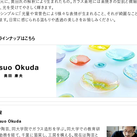
元に、奥田氏の解釈により生まれたもの。ガラス素地には素焼きの型肌と微
、光を受けてやさしく輝きます。
シンプルに「光量や背景色により様々な表情が生まれること、それが綺麗なこと
ます。日常に感じられる温もりや透過の美しさをお愉しみください。
インナップはこちら
家
uo Okuda
陶芸、同大学院でガラス造形を学ぶ。同大学での教育研
勤務を経て、千葉に築窯し、工房を構える。現在は陶芸と