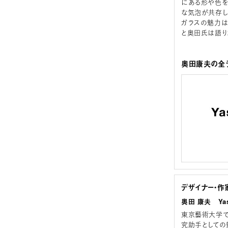
にある形や色を
な気泡が共存し
ガラスの魅力は
と奥田氏は語り
奥田康夫の全ラ
デザイナー・作
奥田 康夫 Yas
東京藝術大学で
究助手としての