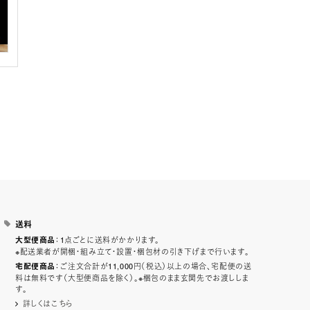
送料
：1点ごとに送料がかかります。
大型便商品
※配送業者が開梱・組み立て・設置・梱包材の引き下げまで行います。
：ご注文合計が11,000円（税込）以上の場合、宅配便の送
宅配便商品
料は無料です（大型便商品を除く）。※梱包のまま玄関先でお渡ししま
す。
詳しくはこちら