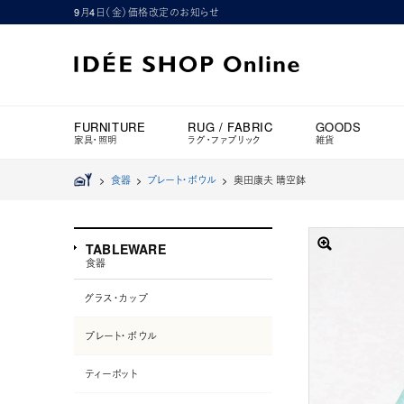
9月4日（金）価格改定のお知らせ
FURNITURE
RUG / FABRIC
GOODS
家具・照明
ラグ・ファブリック
雑貨
>
食器
>
プレート・ボウル
>
奥田康夫 晴空鉢
TABLEWARE
食器
グラス・カップ
プレート・ボウル
ティーポット