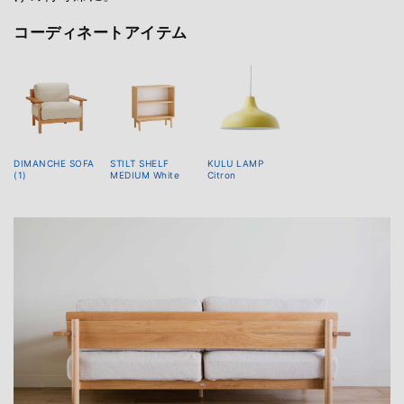
コーディネートアイテム
DIMANCHE SOFA
STILT SHELF
KULU LAMP
(1)
MEDIUM White
Citron