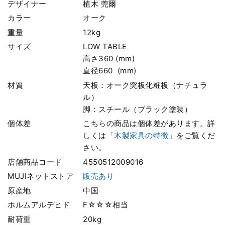
デザイナー
植木 莞爾
カラー
オーク
重量
12kg
サイズ
LOW TABLE
高さ360 (mm)
直径660 (mm)
材質
天板：オーク突板化粧板（ナチュラ
ル）
脚：スチール（ブラック塗装）
個体差
こちらの商品は個体差があります。詳
しくは
「木製家具の特徴」
をご覧くだ
さい。
店舗商品コード
4550512009016
MUJIネットストア
販売あり
原産地
中国
ホルムアルデヒド
F☆☆☆相当
耐荷重
20kg