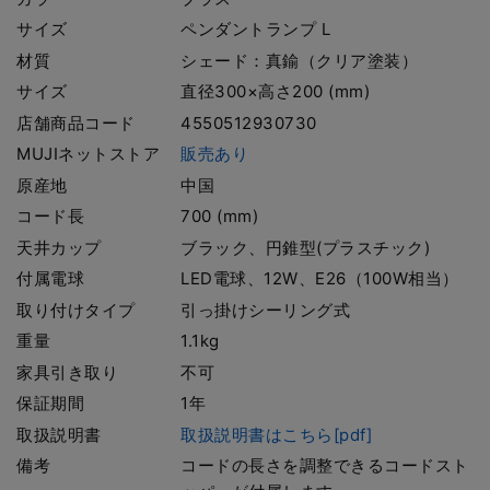
サイズ
ペンダントランプ L
材質
シェード：真鍮（クリア塗装）
サイズ
直径300×高さ200 (mm)
店舗商品コード
4550512930730
MUJIネットストア
販売あり
原産地
中国
コード長
700 (mm)
天井カップ
ブラック、円錐型(プラスチック)
付属電球
LED電球、12W、E26（100W相当）
取り付けタイプ
引っ掛けシーリング式
重量
1.1kg
家具引き取り
不可
保証期間
1年
取扱説明書
取扱説明書はこちら[pdf]
備考
コードの長さを調整できるコードスト