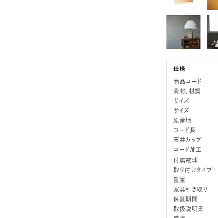
商品コード
素材、材質
サイズ
サイズ
原産地
コード長
天井カップ
コード加工
付属電球
取り付けタイプ
重量
家具引き取り
保証期間
取扱説明書