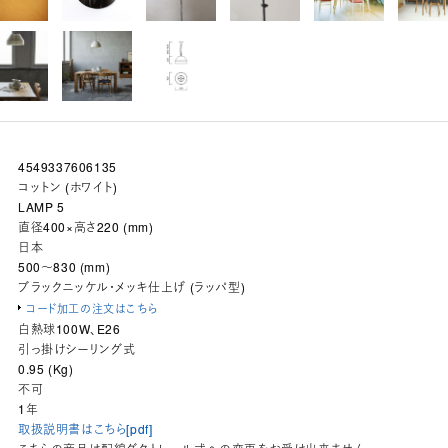
4549337606135
コットン (ホワイト)
LAMP 5
直径400×高さ220 (mm)
日本
500～830 (mm)
ブラックニッケル・メッキ仕上げ (ラッパ型)
コード加工の注文はこちら
白熱球100W、E26
引っ掛けシーリング式
0.95 (Kg)
不可
1年
取扱説明書はこちら[pdf]