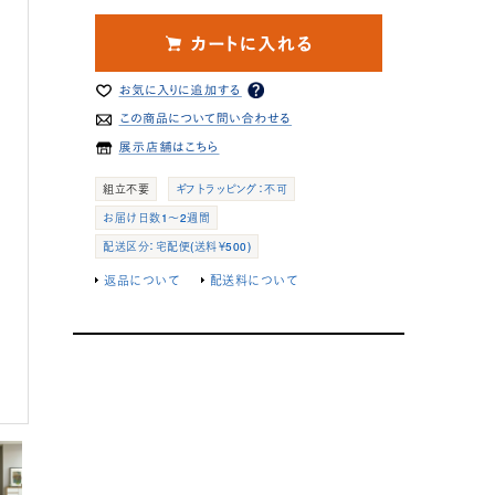
組立不要
ギフトラッピング：不可
お届け日数1～2週間
配送区分：宅配便(送料￥500)
返品について
配送料について