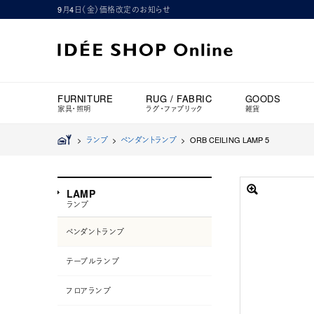
9月4日（金）価格改定のお知らせ
FURNITURE
RUG / FABRIC
GOODS
家具・照明
ラグ・ファブリック
雑貨
>
ランプ
>
ペンダントランプ
>
ORB CEILING LAMP 5
LAMP
ランプ
ペンダントランプ
テーブルランプ
フロアランプ