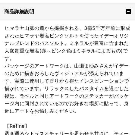
商品詳細説明
ヒマラヤ山脈の麓から採掘される、3億5千万年前に形成
されたヒマラヤ岩塩ピンクソルトを使ったイデーオリジ
ナルブレンドのバスソルト。ミネラルが豊富に含まれた
大変貴重な岩塩(赤～ピンク色はミネラルによるもの)で
す。
パッケージのアートワークは、山瀬まゆみさんがイデー
のために描きおろしたヴィジュアルが添えられていま
す。実際に使用して香りから得たインスピレーションで
描かれています。リラックスしたバスタイムを過ごした
後は、ラベルと同じアートワークのステッカーがパッケ
ージ内に同封されているのでお好きな場所に貼って、身
近にアートをお愉しみください。
【Refine】
透き通るシトラスとチェリーを思わせる甘さに、ティー