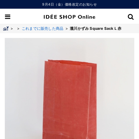
9月4日（金）価格改定のお知らせ
>
>
これまでに販売した商品
>
瀧川かずみ Square Sack L 赤