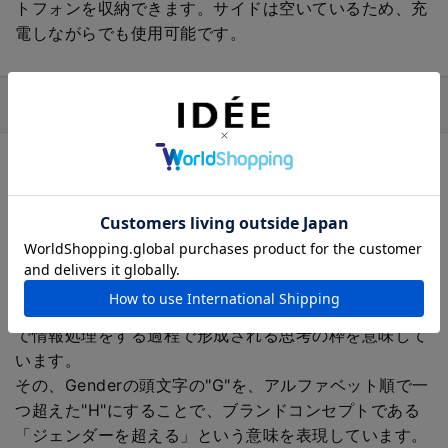
トフォンを収納できます。サイドは空いているため、充
電しながらでも使用可能です。
ブランド
Hender Scheme (エンダースキーマ)
感性豊かなデザイナーと浅草の熟練の職人により造られ
るレザー製品をメインとしたブランドです。Hender
Schemeとは、心理学用語の"GenderSchema (ジェンダ
ースキーマ)"からの造語。身体的、生物学的性差を示
す"SEX"という言葉に対して、"Gender"とは社会的・文
化的な性差を意味し、"Schema"とは、わたしたちの脳
で情報処理をする過程で形成される思考の枠を意味して
います。
その、Genderの頭文字の"G"を、アルファベット順で一
つ超えた"H"にすることで、ブランドコンセプトである
「ジェンダーを超える」という意味を表現しています。