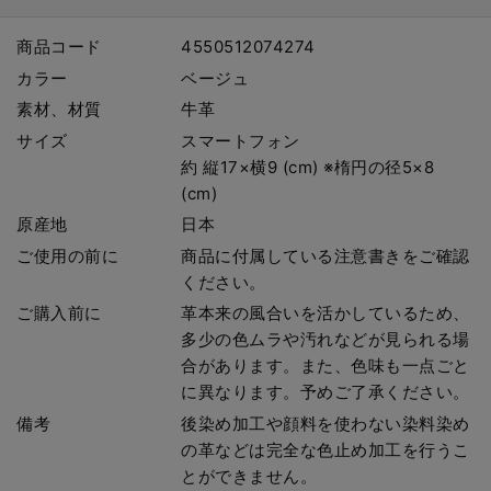
商品コード
4550512074274
カラー
ベージュ
素材、材質
牛革
サイズ
スマートフォン
約 縦17×横9 (cm) ※楕円の径5×8
(cm)
原産地
日本
ご使用の前に
商品に付属している注意書きをご確認
ください。
ご購入前に
革本来の風合いを活かしているため、
多少の色ムラや汚れなどが見られる場
合があります。また、色味も一点ごと
に異なります。予めご了承ください。
備考
後染め加工や顔料を使わない染料染め
の革などは完全な色止め加工を行うこ
とができません。