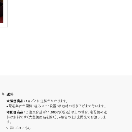
送料
：1点ごとに送料がかかります。
大型便商品
※配送業者が開梱・組み立て・設置・梱包材の引き下げまで行います。
：ご注文合計が11,000円（税込）以上の場合、宅配便の送
宅配便商品
料は無料です（大型便商品を除く）。※梱包のまま玄関先でお渡ししま
す。
詳しくはこちら