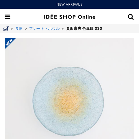
NEW ARRIVALS
>
食器
>
プレート・ボウル
>
奥田康夫 色豆皿 030