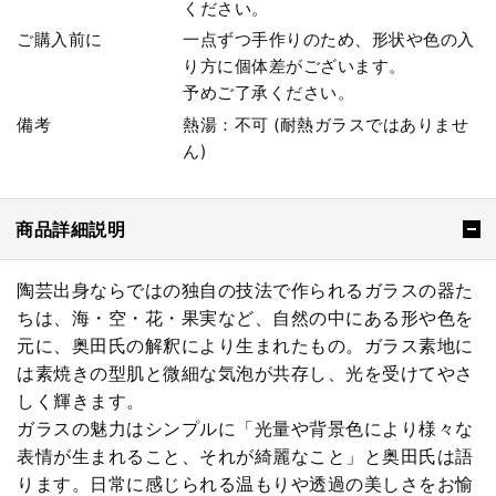
ください。
ご購入前に
一点ずつ手作りのため、形状や色の入
り方に個体差がございます。
予めご了承ください。
備考
熱湯：不可 (耐熱ガラスではありませ
ん)
商品詳細説明
陶芸出身ならではの独自の技法で作られるガラスの器た
ちは、海・空・花・果実など、自然の中にある形や色を
元に、奥田氏の解釈により生まれたもの。ガラス素地に
は素焼きの型肌と微細な気泡が共存し、光を受けてやさ
しく輝きます。
ガラスの魅力はシンプルに「光量や背景色により様々な
表情が生まれること、それが綺麗なこと」と奥田氏は語
ります。日常に感じられる温もりや透過の美しさをお愉