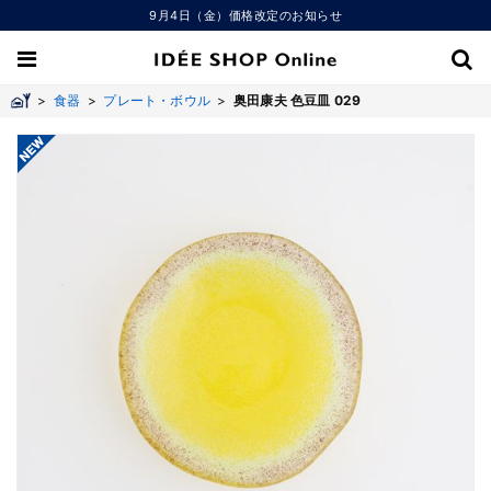
9月4日（金）価格改定のお知らせ
>
食器
>
プレート・ボウル
>
奥田康夫 色豆皿 029