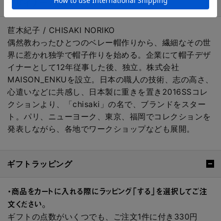
デザイナー / 作家
苣木紀子 / CHISAKI NORIKO
偶然教わったひとつのベレー帽作りから、繊細なその世
界に惹かれ独学で帽子作りを始める。企業にて帽子デザ
イナーとして12年従事した後、独立。株式会社
MAISON_ENKUを設立。日本の職人の技術、志の高さ、
心遣いなどに共感し、日本製に重きを置き2016SSコレ
クションより、「chisaki」の名で、ブランドをスター
ト。パリ、ニューヨーク、東京、福岡でコレクションを
発表しながら、各地でワークショップなども展開。
ギフトラッピング
・商品をカートに入れる際にラッピング「する」を選択してご注
文ください。
ギフトの点数がいくつでも、ご注文1件に付き330円