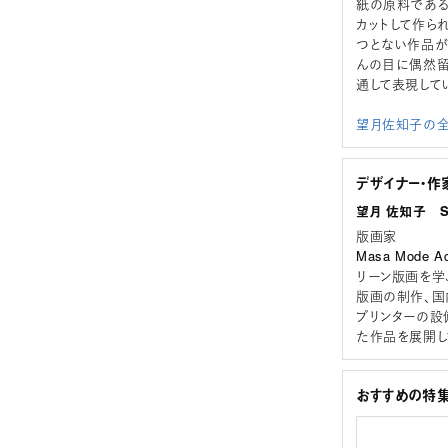
紙の原料である
カットして作ら
つとない作品が
んの目に偶然留
通して表現して
望月佐知子の全
デザイナー・作
望月 佐知子 Sac
版画家
Masa Mode
リーン版画を学ぶ
版画の制作、国
プリンターの設
た作品を展開し
おすすめの特