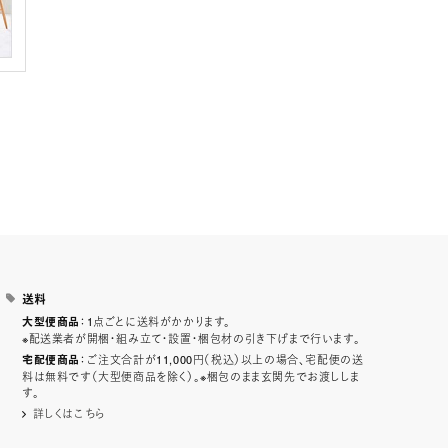
送料
：1点ごとに送料がかかります。
大型便商品
※配送業者が開梱・組み立て・設置・梱包材の引き下げまで行います。
：ご注文合計が11,000円（税込）以上の場合、宅配便の送
宅配便商品
料は無料です（大型便商品を除く）。※梱包のまま玄関先でお渡ししま
す。
詳しくはこちら