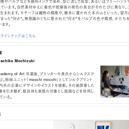
楮やパルプなどを顔料インクで染め、型に流して成型、あるいはフリーハンド
れています。自然素材ゆえに着色や乾燥後の発色の具合がそのたびに異なり、
生まれます。モチーフは織物の模様や、雑多に置かれた本の山といった、望月
まった"何か"。無意識のうちに惹かれた"何か"をパルプの色や質感、かたち
います。
ラインナップはこちら
家
hiko Mochizuki
 Academy of Art 卒業後、プリンター今泉氏からシルクスク
。姉妹ユニット「mocchi mocchi」としてシルクプリント
内外の企業にデザインやイラストを提案。その後師事した
備を引き継ぎ、紙自体も表現の対象とし版画などを併用し
ている。
集