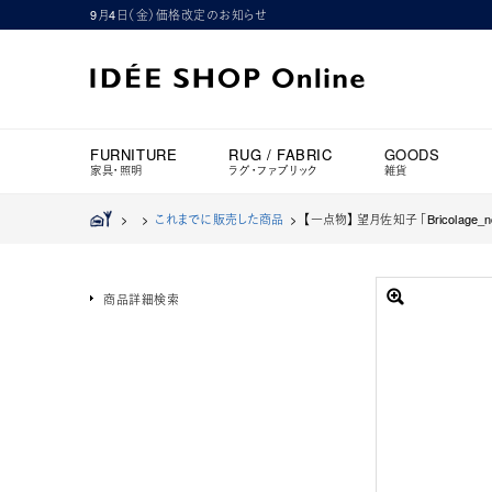
9月4日（金）価格改定のお知らせ
FURNITURE
RUG / FABRIC
GOODS
家具・照明
ラグ・ファブリック
雑貨
>
>
これまでに販売した商品
>
【一点物】 望月佐知子 「Bricolage_no
商品詳細検索