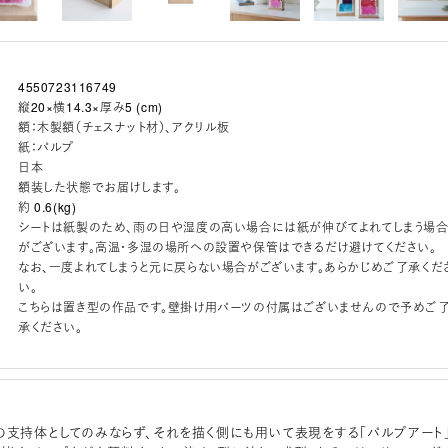
4550723116749
縦20×横14.3×厚み5 (cm)
額：木製額（チェスナット材）、アクリル板
紙：パルプ
日本
額装した状態でお届けします。
約 0.6(kg)
シートは紙製のため、雨の日や湿度の高い場合には紙が伸びてよれてしまう場
がございます。高温・多湿の場所への設置や保管はできるだけ避けてください。
なお、一度よれてしまうと元に戻らない場合がございます。あらかじめご了承くだ
い。
こちらは置き型の作品です。壁掛け用パーツの付属はございませんので予めご
承ください。
の支持体としてのみならず、それを描く側にも用いて表現をする「パルプアート」