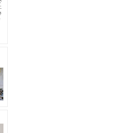
で
二
さ
を