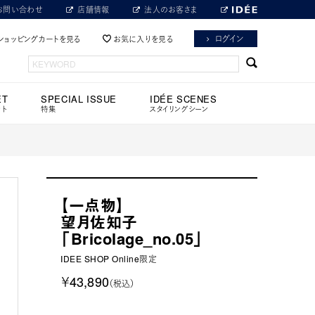
お問い合わせ
店舗情報
法人のお客さま
ログイン
ショッピングカートを見る
お気に入りを見る
ET
SPECIAL ISSUE
IDÉE SCENES
ット
特集
スタイリングシーン
【一点物】
望月佐知子
「Bricolage_no.05」
IDEE SHOP Online限定
￥43,890
（税込）