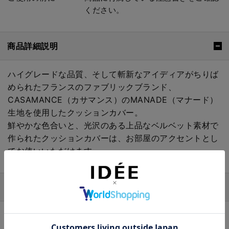
ください。
商品詳細説明
ハイグレードな品質、そして斬新なアイディアがちりば
められたフランスのファブリックブランド、
CASAMANCE（カサマンス）のMANADE（マナード）
生地を使用したクッションカバー。
鮮やかな色合いと、光沢のある上品なベルベット素材で
作られたクッションカバーは、お部屋のアクセントとし
てお使いいただけます。
ブランド
CASAMANCE（カサマンス）
1974年創業、TEXDECOR社（テックスデコ）のブラン