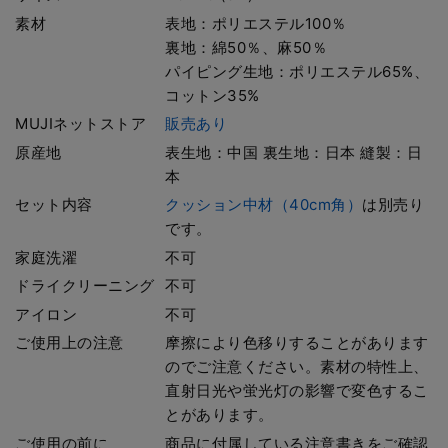
素材
表地：ポリエステル100％
裏地：綿50％、麻50％
パイピング生地：ポリエステル65%、
コットン35%
MUJIネットストア
販売あり
原産地
表生地：中国 裏生地：日本 縫製：日
本
セット内容
クッション中材（40cm角）
は別売り
です。
家庭洗濯
不可
ドライクリーニング
不可
アイロン
不可
ご使用上の注意
摩擦により色移りすることがあります
のでご注意ください。素材の特性上、
直射日光や蛍光灯の影響で変色するこ
とがあります。
ご使用の前に
商品に付属している注意書きをご確認