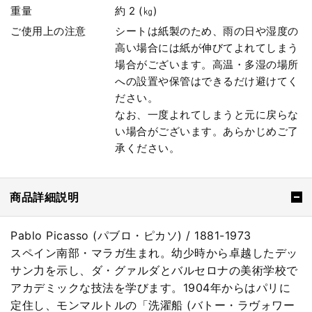
重量
約 2 (㎏)
ご使用上の注意
シートは紙製のため、雨の日や湿度の
高い場合には紙が伸びてよれてしまう
場合がございます。高温・多湿の場所
への設置や保管はできるだけ避けてく
ださい。
なお、一度よれてしまうと元に戻らな
い場合がございます。あらかじめご了
承ください。
商品詳細説明
Pablo Picasso (パブロ・ピカソ) / 1881-1973
スペイン南部・マラガ生まれ。幼少時から卓越したデッ
サン力を示し、ダ・グァルダとバルセロナの美術学校で
アカデミックな技法を学びます。1904年からはパリに
定住し、モンマルトルの「洗濯船 (バトー・ラヴォワー