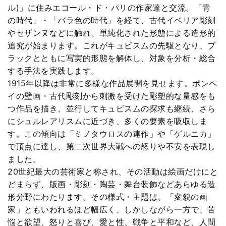
ル)」に住みエコール・ド・パリの作家達と交流。「青
の時代」・「バラ色の時代」を経て、古代イベリア彫刻
やセザンヌなどに触れ、単純化された形態による造形的
追究が始まります。これがキュビスムの先駆となり、ブ
ラックとともに写実的形態を解体し、対象を分析・総合
する手法を実践します。
1915年以降は非常に多様な作品展開を見せます。ポンペ
イの壁画・古代彫刻から刺激を受けた彫塑的な量感をも
つ作品を描き、並行してキュビスムの探求も継続、さら
にシュルレアリスムに近づき、多くの要素を吸収しま
す。この傾向は「ミノタウロスの連作」や「ゲルニカ」
で頂点に達し、第二次世界大戦への怒りや不安を表現し
ました。
20世紀最大の芸術家と称され、その活動は絵画だけにと
どまらず、版画・彫刻・陶芸・舞台装飾などあらゆる造
形分野にわたります。その様式・主題は、「変貌の画
家」ともいわれるほど幅広く、しかしながら一方で、苦
悩と欲望、怒りと喜び、愛と性、戦争と平和など、人間