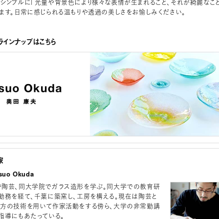
シンプルに「光量や背景色により様々な表情が生まれること、それが綺麗なこと
ます。日常に感じられる温もりや透過の美しさをお愉しみください。
インナップはこちら
家
uo Okuda
陶芸、同大学院でガラス造形を学ぶ。同大学での教育研
勤務を経て、千葉に築窯し、工房を構える。現在は陶芸と
方の技術を用いて作家活動をする傍ら、大学の非常勤講
指導にもあたっている。