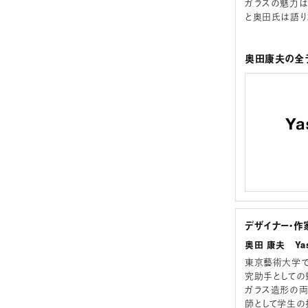
ガラスの魅力は
と奥田氏は語り
奥田康夫の全ラ
デザイナー・作
奥田 康夫 Yas
東京藝術大学で
究助手としての
ガラス造形の両
師として学生の