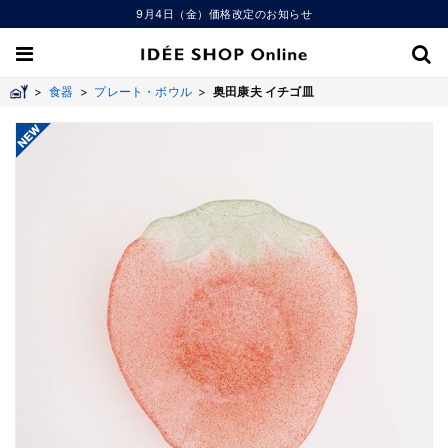
9月4日（金）価格改定のお知らせ
>
食器
>
プレート・ボウル
>
奥田康夫 イチゴ皿