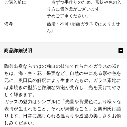
ご購入前に
一点ずつ手作りのため、形状や色の入
り方に個体差がございます。
予めご了承ください。
備考
熱湯：不可 (耐熱ガラスではありませ
ん)
商品詳細説明
陶芸出身ならではの独自の技法で作られるガラスの器た
ちは、海・空・花・果実など、自然の中にある形や色を
元に、奥田氏の解釈により生まれたもの。ガラス素地に
は素焼きの型肌と微細な気泡が共存し、光を受けてやさ
しく輝きます。
ガラスの魅力はシンプルに「光量や背景色により様々な
表情が生まれること、それが綺麗なこと」と奥田氏は語
ります。日常に感じられる温もりや透過の美しさをお愉
しみください。