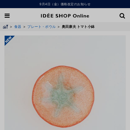
9月4日（金）価格改定のお知らせ
>
食器
>
プレート・ボウル
>
奥田康夫 トマト小鉢