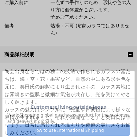
ご購入前に
一点ずつ手作りのため、形状や色の入
り方に個体差がございます。
予めご了承ください。
備考
熱湯：不可 (耐熱ガラスではありませ
ん)
商品詳細説明
陶芸出身ならではの独自の技法で作られるガラスの器た
ちは、海・空・花・果実など、自然の中にある形や色を
元に、奥田氏の解釈により生まれたもの。ガラス素地に
は素焼きの型肌と微細な気泡が共存し、光を受けてやさ
しく輝きます。
ガラスの魅力はシンプルに「光量や背景色により様々な
表情が生まれること、それが綺麗なこと」と奥田氏は語
ります。日常に感じられる温もりや透過の美しさをお愉
しみください。