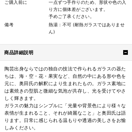
ご購入前に
一点ずつ手作りのため、形状や色の入
り方に個体差がございます。
予めご了承ください。
備考
熱湯：不可 (耐熱ガラスではありませ
ん)
商品詳細説明
陶芸出身ならではの独自の技法で作られるガラスの器た
ちは、海・空・花・果実など、自然の中にある形や色を
元に、奥田氏の解釈により生まれたもの。ガラス素地に
は素焼きの型肌と微細な気泡が共存し、光を受けてやさ
しく輝きます。
ガラスの魅力はシンプルに「光量や背景色により様々な
表情が生まれること、それが綺麗なこと」と奥田氏は語
ります。日常に感じられる温もりや透過の美しさをお愉
しみください。