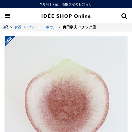
9月4日（金）価格改定のお知らせ
>
食器
>
プレート・ボウル
>
奥田康夫 イチジク皿