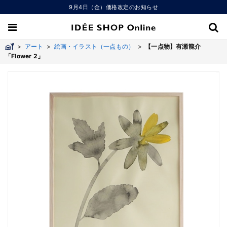
9月4日（金）価格改定のお知らせ
>
アート
>
絵画・イラスト（一点もの）
>
【一点物】有瀬龍介
「Flower 2」