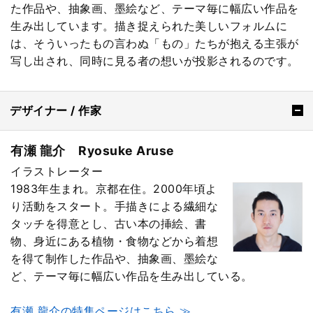
た作品や、抽象画、墨絵など、テーマ毎に幅広い作品を
生み出しています。描き捉えられた美しいフォルムに
は、そういったもの言わぬ「もの」たちが抱える主張が
写し出され、同時に見る者の想いが投影されるのです。
デザイナー / 作家
有瀬 龍介 Ryosuke Aruse
イラストレーター
1983年生まれ。京都在住。2000年頃よ
り活動をスタート。手描きによる繊細な
タッチを得意とし、古い本の挿絵、書
物、身近にある植物・食物などから着想
を得て制作した作品や、抽象画、墨絵な
ど、テーマ毎に幅広い作品を生み出している。
有瀬 龍介の特集ページはこちら ≫