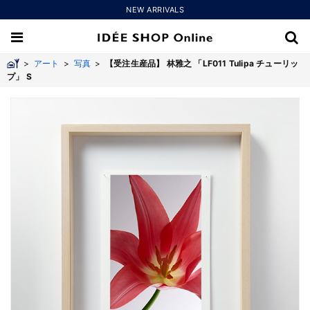
NEW ARRIVALS
>
アート
>
写真
>
【受注生産品】 林雅之 「LF011 Tulipa チューリッ
プ」 S