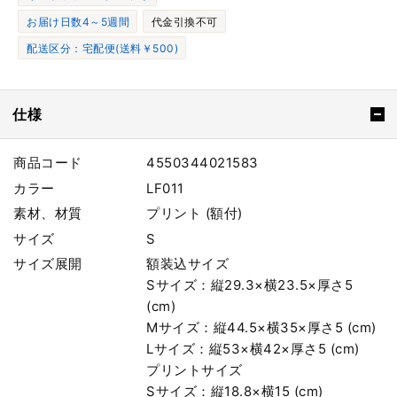
お届け日数4～5週間
代金引換不可
配送区分：宅配便(送料￥500)
仕様
商品コード
4550344021583
カラー
LF011
素材、材質
プリント (額付)
サイズ
S
サイズ展開
額装込サイズ
Sサイズ：縦29.3×横23.5×厚さ5
(cm)
Mサイズ：縦44.5×横35×厚さ5 (cm)
Lサイズ：縦53×横42×厚さ5 (cm)
プリントサイズ
Sサイズ：縦18.8×横15 (cm)