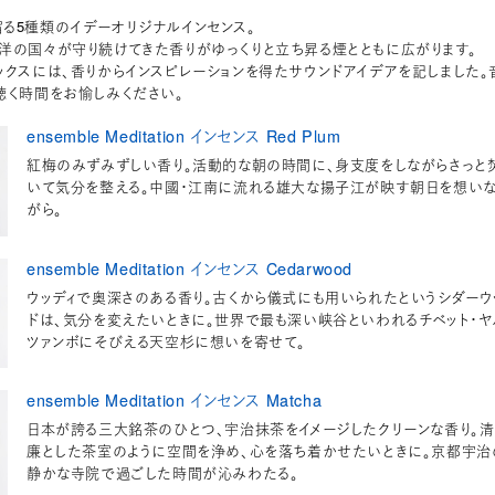
る5種類のイデーオリジナルインセンス。
洋の国々が守り続けてきた香りがゆっくりと立ち昇る煙とともに広がります。
ックスには、香りからインスピレーションを得たサウンドアイデアを記しました。
聴く時間をお愉しみください。
ensemble Meditation インセンス Red Plum
紅梅のみずみずしい香り。活動的な朝の時間に、身支度をしながらさっと
いて気分を整える。中國・江南に流れる雄大な揚子江が映す朝日を想い
がら。
ensemble Meditation インセンス Cedarwood
ウッディで奥深さのある香り。古くから儀式にも用いられたというシダーウ
ドは、気分を変えたいときに。世界で最も深い峡谷といわれるチベット・ヤ
ツァンボにそびえる天空杉に想いを寄せて。
ensemble Meditation インセンス Matcha
日本が誇る三大銘茶のひとつ、宇治抹茶をイメージしたクリーンな香り。清
廉とした茶室のように空間を浄め、心を落ち着かせたいときに。京都宇治
静かな寺院で過ごした時間が沁みわたる。