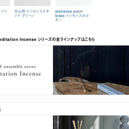
o イン
外山翔 インセンススタ
elemense acorn
ンド グリーン
brass インセンスホル
ダー
Meditation Incense シリーズの全ラインナップはこちら
集