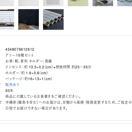
4548076612612
アソート5種セット
お香：椨、香料 ホルダー：真鍮
インセンス：約 13.5×0.2（cm）※燃焼時間 約25～35分
ホルダー：約 1.9×0.6（cm）
パッケージ：約16×13×1（cm）
ア
販売あり
30本
商品に付属している注意書きをご確認ください。
て
沖縄県（離島を含む）へのお届けは、空輸から船便・陸路変更するため、ご指定
日程でお届けできない場合があります。