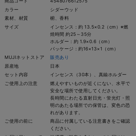
商品コード
4548076612575
カラー
シダーウッド
素材、材質
椨、香料
サイズ
インセンス：約 13.5×0.2（cm）※燃
焼時間 約25～35分
ホルダー：約 1.9×0.6（cm）
パッケージ：約16×13×1（cm）
MUJIネットストア
販売あり
原産地
日本
セット内容
インセンス（30本）、真鍮ホルダー
ご使用上の注意
燃えやすいものが近くにない、水平で
安全な場所で使用してください。
長時間にわたる直射日光・蛍光灯・照
明のあたる場所での保管は、変色の恐
れがあります。
ご使用の前に
商品に付属している注意書きをご確認
ください。