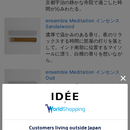
京都宇治の静かな寺院で過ごした時
間が沁みわたる。
ensemble Meditation インセンス
Sandalwood
濃厚で温かみのある香り。夜のリラ
ックスする時間に部屋の灯りを落と
して。インド南部に位置するマイソ
ールに漂う、白檀の香りを想いなが
ら。
ensemble Meditation インセンス
Oud
豊かな自然に長い年月いだかれて生
まれる香り。揺らぐ心を統一したい
ときに。インドネシア・スマトラの
驚くほど茂る植生を想いながら。
ensemble Meditation インセンス
アソート 5種セット