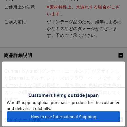
ご使用上の注意
※素材特性上、水漏れする場合がござ
います。
ご購入前に
ヴィンテージ品のため、経年による細
かなキズなどのダメージがございま
す。予めご了承ください。
商品詳細説明
Gunnar Nylund (グンナー・ニールンド) がデザインし
たEterna(エテルナ)シリーズのフラワーベースです。ダ
イヤのような側面の模様と、落ち着いた色味の黄土色の
カラーの濃淡が、お部屋をぐっと素敵な雰囲気にしてく
れます。
デザイナー / 作家