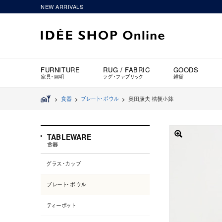
NEW ARRIVALS
FURNITURE
RUG / FABRIC
GOODS
家具・照明
ラグ・ファブリック
雑貨
>
食器
>
プレート・ボウル
>
奥田康夫 桔梗小鉢
TABLEWARE
食器
グラス・カップ
プレート・ボウル
ティーポット