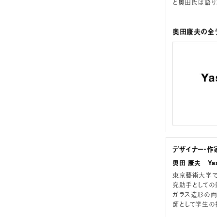
と奥田氏は語り
奥田康夫の全ラ
デザイナー・作
奥田 康夫 Yas
東京藝術大学で
究助手としての
ガラス造形の両
師として学生の