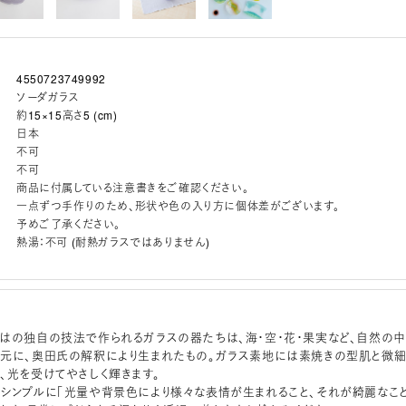
4550723749992
ソーダガラス
約15×15高さ5 (cm)
日本
不可
不可
商品に付属している注意書きをご確認ください。
一点ずつ手作りのため、形状や色の入り方に個体差がございます。
予めご了承ください。
熱湯：不可 (耐熱ガラスではありません)
はの独自の技法で作られるガラスの器たちは、海・空・花・果実など、自然の中
元に、奥田氏の解釈により生まれたもの。ガラス素地には素焼きの型肌と微
、光を受けてやさしく輝きます。
シンプルに「光量や背景色により様々な表情が生まれること、それが綺麗なこと