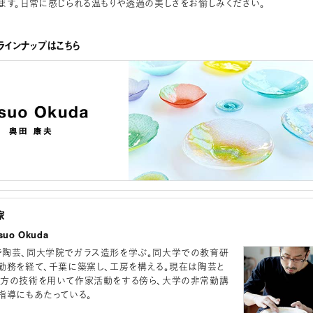
ます。日常に感じられる温もりや透過の美しさをお愉しみください。
インナップはこちら
家
uo Okuda
陶芸、同大学院でガラス造形を学ぶ。同大学での教育研
勤務を経て、千葉に築窯し、工房を構える。現在は陶芸と
方の技術を用いて作家活動をする傍ら、大学の非常勤講
指導にもあたっている。