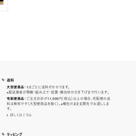
送料
：1点ごとに送料がかかります。
大型便商品
※配送業者が開梱・組み立て・設置・梱包材の引き下げまで行います。
：ご注文合計が11,000円（税込）以上の場合、宅配便の送
宅配便商品
料は無料です（大型便商品を除く）。※梱包のまま玄関先でお渡ししま
す。
詳しくはこちら
ラッピング