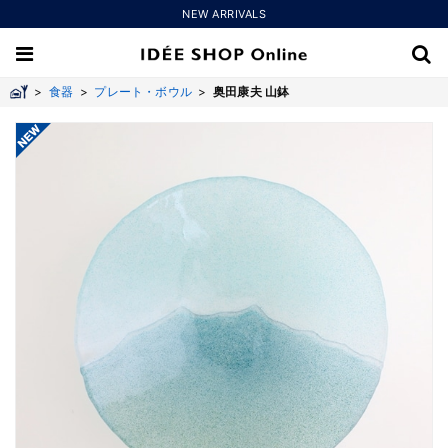
NEW ARRIVALS
>
食器
>
プレート・ボウル
>
奥田康夫 山鉢