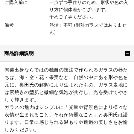
ご購入前に
一点ずつ手作りのため、形状や色の入
り方に個体差がございます。
予めご了承ください。
備考
熱湯：不可 (耐熱ガラスではありませ
ん)
商品詳細説明
陶芸出身ならではの独自の技法で作られるガラスの器た
ちは、海・空・花・果実など、自然の中にある形や色を
元に、奥田氏の解釈により生まれたもの。ガラス素地に
は素焼きの型肌と微細な気泡が共存し、光を受けてやさ
しく輝きます。
ガラスの魅力はシンプルに「光量や背景色により様々な
表情が生まれること、それが綺麗なこと」と奥田氏は語
ります。日常に感じられる温もりや透過の美しさをお愉
しみください。