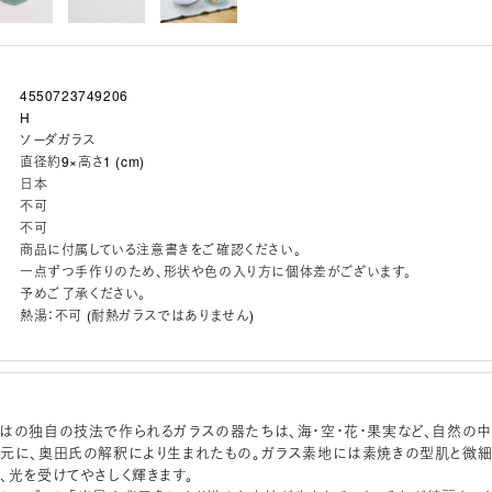
4550723749206
H
ソーダガラス
直径約9×高さ1 (cm)
日本
不可
不可
商品に付属している注意書きをご確認ください。
一点ずつ手作りのため、形状や色の入り方に個体差がございます。
予めご了承ください。
熱湯：不可 (耐熱ガラスではありません)
はの独自の技法で作られるガラスの器たちは、海・空・花・果実など、自然の中
元に、奥田氏の解釈により生まれたもの。ガラス素地には素焼きの型肌と微
、光を受けてやさしく輝きます。