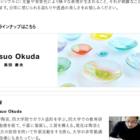
シンプルに「光量や背景色により様々な表情が生まれること、それが綺麗なこと
ます。日常に感じられる温もりや透過の美しさをお愉しみください。
インナップはこちら
家
uo Okuda
陶芸、同大学院でガラス造形を学ぶ。同大学での教育研
勤務を経て、千葉に築窯し、工房を構える。現在は陶芸と
方の技術を用いて作家活動をする傍ら、大学の非常勤講
指導にもあたっている。