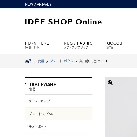
NEW ARRIVALS
FURNITURE
RUG / FABRIC
GOODS
家具・照明
ラグ・ファブリック
雑貨
>
食器
>
プレート・ボウル
>
奥田康夫 色豆皿 H
TABLEWARE
食器
グラス・カップ
プレート・ボウル
ティーポット