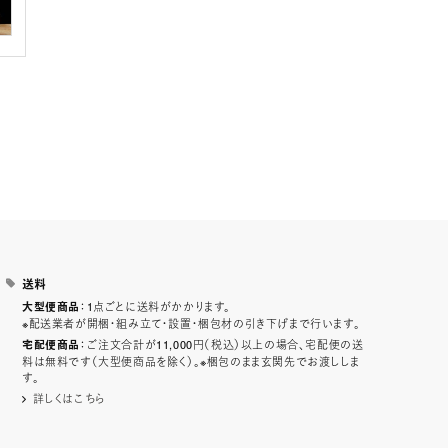
送料
：1点ごとに送料がかかります。
大型便商品
※配送業者が開梱・組み立て・設置・梱包材の引き下げまで行います。
：ご注文合計が11,000円（税込）以上の場合、宅配便の送
宅配便商品
料は無料です（大型便商品を除く）。※梱包のまま玄関先でお渡ししま
す。
詳しくはこちら