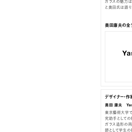
ガラスの魅力は
と奥田氏は語り
奥田康夫の全ラ
デザイナー・作
奥田 康夫 Yas
東京藝術大学で
究助手としての
ガラス造形の両
師として学生の