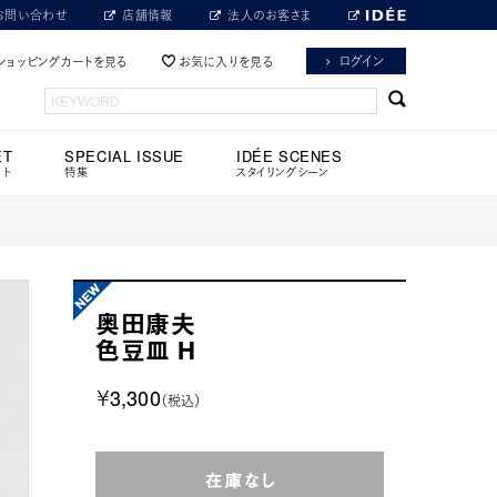
お問い合わせ
店舗情報
法人のお客さま
ログイン
ショッピングカートを見る
お気に入りを見る
ET
SPECIAL ISSUE
IDÉE SCENES
ット
特集
スタイリングシーン
奥田康夫
色豆皿 H
￥3,300
（税込）