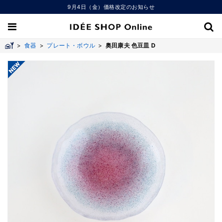
9月4日（金）価格改定のお知らせ
>
食器
>
プレート・ボウル
>
奥田康夫 色豆皿 D