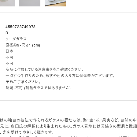
4550723749978
B
ソーダガラス
直径約9×高さ1 (cm)
日本
不可
不可
商品に付属している注意書きをご確認ください。
一点ずつ手作りのため、形状や色の入り方に個体差がございます。
予めご了承ください。
熱湯：不可 (耐熱ガラスではありません)
はの独自の技法で作られるガラスの器たちは、海・空・花・果実など、自然の中
元に、奥田氏の解釈により生まれたもの。ガラス素地には素焼きの型肌と微
、光を受けてやさしく輝きます。