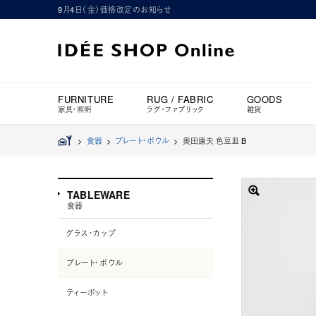
9月4日（金）価格改定のお知らせ
FURNITURE
RUG / FABRIC
GOODS
家具・照明
ラグ・ファブリック
雑貨
>
食器
>
プレート・ボウル
>
奥田康夫 色豆皿 B
TABLEWARE
食器
グラス・カップ
プレート・ボウル
ティーポット