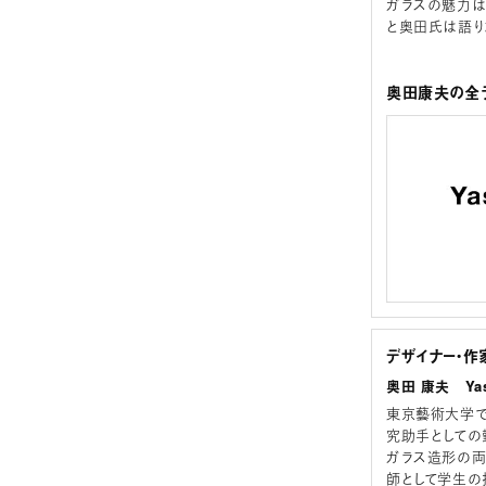
ガラスの魅力は
と奥田氏は語り
奥田康夫の全ラ
デザイナー・作
奥田 康夫 Yas
東京藝術大学で
究助手としての
ガラス造形の両
師として学生の