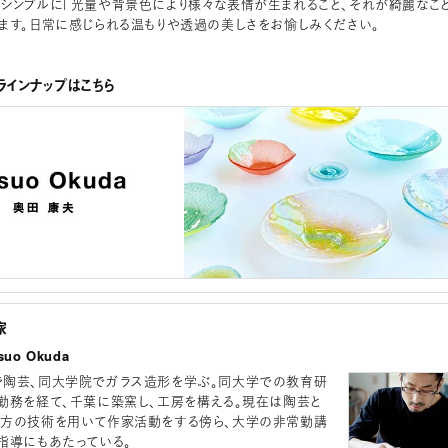
シンプルに「光量や背景色により様々な表情が生まれること、それが綺麗なこと
ます。日常に感じられる温もりや透過の美しさをお愉しみください。
インナップはこちら
家
uo Okuda
陶芸、同大学院でガラス造形を学ぶ。同大学での教育研
勤務を経て、千葉に築窯し、工房を構える。現在は陶芸と
方の技術を用いて作家活動をする傍ら、大学の非常勤講
指導にもあたっている。