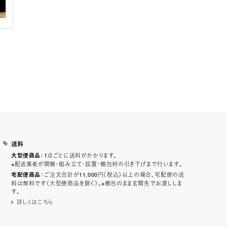
送料
：1点ごとに送料がかかります。
大型便商品
※配送業者が開梱・組み立て・設置・梱包材の引き下げまで行います。
：ご注文合計が11,000円（税込）以上の場合、宅配便の送
宅配便商品
料は無料です（大型便商品を除く）。※梱包のまま玄関先でお渡ししま
す。
詳しくはこちら