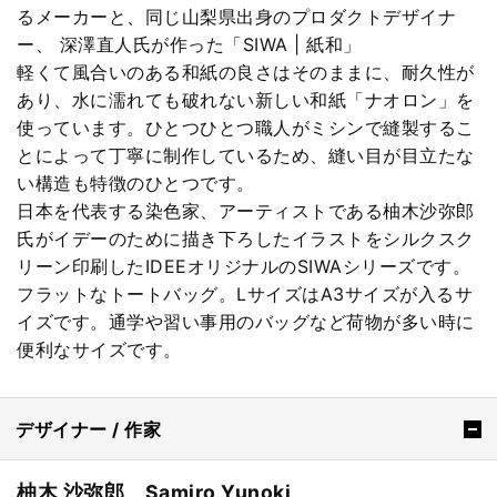
るメーカーと、同じ山梨県出身のプロダクトデザイナ
ー、 深澤直人氏が作った「SIWA | 紙和」
軽くて風合いのある和紙の良さはそのままに、耐久性が
あり、水に濡れても破れない新しい和紙「ナオロン」を
使っています。ひとつひとつ職人がミシンで縫製するこ
とによって丁寧に制作しているため、縫い目が目立たな
い構造も特徴のひとつです。
日本を代表する染色家、アーティストである柚木沙弥郎
氏がイデーのために描き下ろしたイラストをシルクスク
リーン印刷したIDEEオリジナルのSIWAシリーズです。
フラットなトートバッグ。LサイズはA3サイズが入るサ
イズです。通学や習い事用のバッグなど荷物が多い時に
便利なサイズです。
デザイナー / 作家
柚木 沙弥郎 Samiro Yunoki