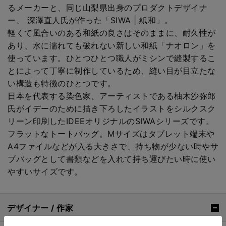
るメーカーと、同じ山梨県出身のプロダクトデザイナ
ー、 深澤直人氏が作った「SIWA | 紙和」。
軽くて風合いのある和紙の良さはそのままに、耐久性が
あり、水に濡れても破れない新しい和紙「ナオロン」を
使っています。ひとつひとつ職人がミシンで縫製するこ
とによって丁寧に制作しているため、縫い目が目立たな
い構造も特徴のひとつです。
日本を代表する染色家、アーティストである柚木沙弥郎
氏がイデーのために描き下ろしたイラストをシルクスク
リーン印刷したIDEEオリジナルのSIWAシリーズです。
フラットなトートバッグ。Mサイズはタブレット端末や
A4ファイルなどが入る大きさで、持ち物が少ない時やサ
ブバッグとして書類などを入れて持ち運びたい時に使い
やすいサイズです。
デザイナー / 作家