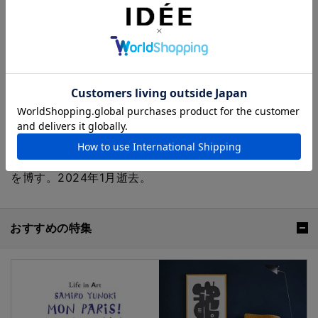
柚木 沙弥郎 Samiro Yunoki
染色家
1922年東京生まれ。柳宗悦が提唱する
「民藝」との出会いを機に、芹沢銈介に
弟子入りし染色の道を志す。1955年、銀
座のたくみ工芸店にて初個展。以降50年
以上にわたり制作を続け、数多くの作品
を発表する。フランス国立ギメ東洋美術館、日本民藝
館、世田谷美術館をはじめ国内外で展覧会を開催、好評
を博す。2024年1月逝去。
おすすめの特集