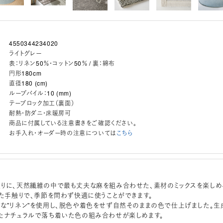
4550344234020
ライトグレー
表：リネン50％・コットン50％ / 裏：綿布
円形180cm
直径180 (cm)
ループパイル：10 (mm)
テープロック加工（裏面）
耐熱・防ダニ・床暖房可
商品に付属している注意書きをご確認ください。
お手入れ・オーダー時の注意については
こちら
りに、天然繊維の中で最も丈夫な麻を組み合わせた、素材のミックスを楽しめ
した手触りで、季節を問わず快適に使うことができます。
な”リネン”を使用し、脱色や着色をせず自然そのままの色で仕上げました。生
たナチュラルで落ち着いた色の組み合わせが楽しめます。