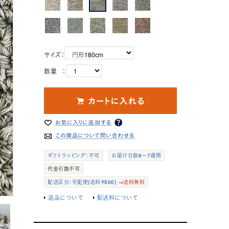
サイズ：
数量 ：
ギフトラッピング：不可
お届け日数6～7週間
代金引換不可
配送区分：宅配便(送料￥500)
→送料無料
返品について
配送料について