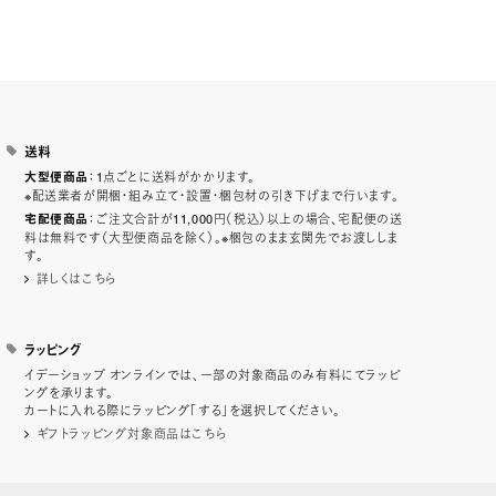
送料
：1点ごとに送料がかかります。
大型便商品
※配送業者が開梱・組み立て・設置・梱包材の引き下げまで行います。
：ご注文合計が11,000円（税込）以上の場合、宅配便の送
宅配便商品
料は無料です（大型便商品を除く）。※梱包のまま玄関先でお渡ししま
す。
詳しくはこちら
ラッピング
イデーショップ オンラインでは、一部の対象商品のみ有料にてラッピ
ングを承ります。
カートに入れる際にラッピング「する」を選択してください。
ギフトラッピング対象商品はこちら