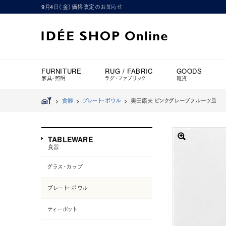
9月4日（金）価格改定のお知らせ
FURNITURE
RUG / FABRIC
GOODS
家具・照明
ラグ・ファブリック
雑貨
>
食器
>
プレート・ボウル
>
奥田康夫 ピンクグレープフルーツ皿
TABLEWARE
食器
グラス・カップ
プレート・ボウル
ティーポット