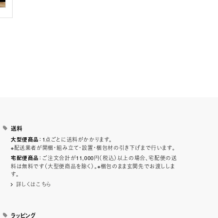
送料
：1点ごとに送料がかかります。
大型便商品
※配送業者が開梱・組み立て・設置・梱包材の引き下げまで行います。
：ご注文合計が11,000円（税込）以上の場合、宅配便の送
宅配便商品
料は無料です（大型便商品を除く）。※梱包のまま玄関先でお渡ししま
す。
詳しくはこちら
ラッピング