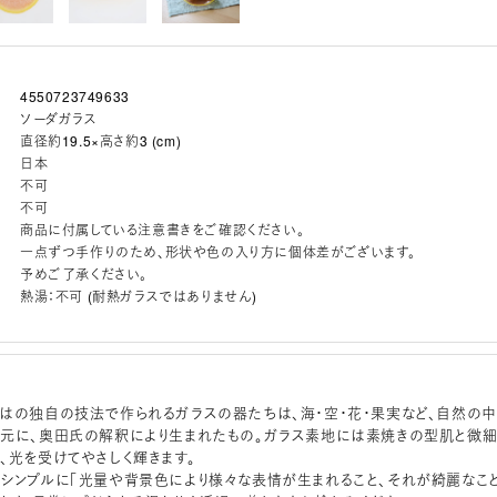
4550723749633
ソーダガラス
直径約19.5×高さ約3 (cm)
日本
不可
不可
商品に付属している注意書きをご確認ください。
一点ずつ手作りのため、形状や色の入り方に個体差がございます。
予めご了承ください。
熱湯：不可 (耐熱ガラスではありません)
はの独自の技法で作られるガラスの器たちは、海・空・花・果実など、自然の中
元に、奥田氏の解釈により生まれたもの。ガラス素地には素焼きの型肌と微
、光を受けてやさしく輝きます。
シンプルに「光量や背景色により様々な表情が生まれること、それが綺麗なこと