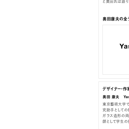
と奥田氏は語り
奥田康夫の全ラ
デザイナー・作
奥田 康夫 Yas
東京藝術大学で
究助手としての
ガラス造形の両
師として学生の