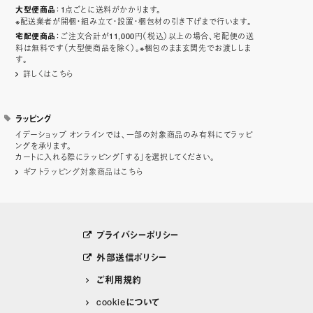
：1点ごとに送料がかかります。
大型便商品
※配送業者が開梱・組み立て・設置・梱包材の引き下げまで行います。
：ご注文合計が11,000円（税込）以上の場合、宅配便の送
宅配便商品
料は無料です（大型便商品を除く）。※梱包のまま玄関先でお渡ししま
す。
詳しくはこちら
ラッピング
イデーショップ オンラインでは、一部の対象商品のみ有料にてラッピ
ングを承ります。
カートに入れる際にラッピング「する」を選択してください。
ギフトラッピング対象商品はこちら
プライバシーポリシー
外部送信ポリシー
ご利用規約
cookieについて