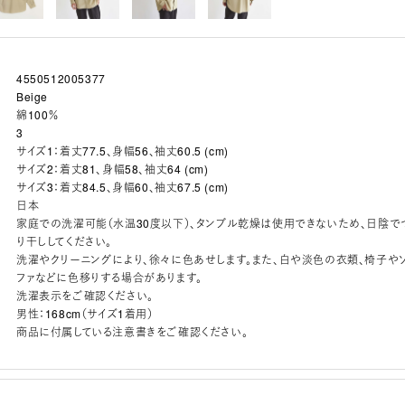
4550512005377
Beige
綿100％
3
サイズ1：着丈77.5、身幅56、袖丈60.5 (cm)
サイズ2：着丈81、身幅58、袖丈64 (cm)
サイズ3：着丈84.5、身幅60、袖丈67.5 (cm)
日本
家庭での洗濯可能（水温30度以下）、タンブル乾燥は使用できないため、日陰で
り干ししてください。
洗濯やクリーニングにより、徐々に色あせします。また、白や淡色の衣類、椅子や
ファなどに色移りする場合があります。
洗濯表示をご確認ください。
男性：168cm（サイズ1着用）
商品に付属している注意書きをご確認ください。