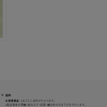
送料
：1点ごとに送料がかかります。
大型便商品
※配送業者が開梱・組み立て・設置・梱包材の引き下げまで行います。