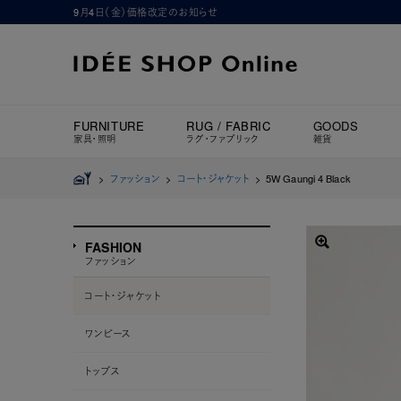
9月4日（金）価格改定のお知らせ
FURNITURE
RUG / FABRIC
GOODS
家具・照明
ラグ・ファブリック
雑貨
>
ファッション
>
コート・ジャケット
>
5W Gaungi 4 Black
FASHION
ファッション
コート・ジャケット
ワンピース
トップス