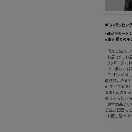
ギフトラッピン
・商品をカート
※備考欄でのギ
・何点ご注文い
・お届け先、お
・ラッピング材
・のし紙はお付
・ラッピングは
複数商品をまと
※「すべておま
おまとめの組み
袋に入らない場
・通常商品より
ご注文画面でご
・お渡し袋のみ