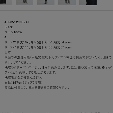
4550512005247
Black
ウール100%
4
サイズ2：着丈109、身幅(脇下間)60、袖丈54 (cm)
サイズ4：着丈114、身幅(脇下間)65、袖丈57 (cm)
日本
家庭での洗濯可能（水温30度以下）、タンブル乾燥は使用できないため、日陰で
り干ししてください。
洗濯やクリーニングにより、徐々に色あせします。また、白や淡色の衣類、椅子や
ファなどに色移りする場合があります。
洗濯表示をご確認ください。
女性：157cm（サイズ2着用）
商品に付属している注意書きをご確認ください。