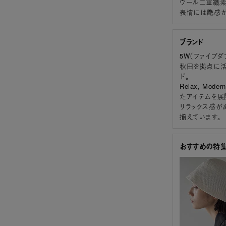
ウール二重織素
表情には艶感が
ブランド
5W（ファイブダ
秋田を拠点に活
ド。
Relax, M
たアイテムを展
リラックス感が
揃えています。
おすすめの特