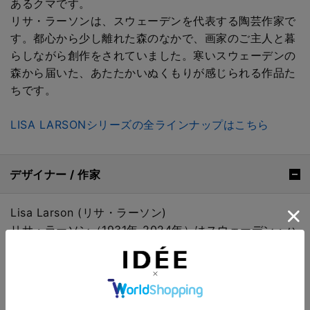
あるクマです。
リサ・ラーソンは、スウェーデンを代表する陶芸作家で
す。都心から少し離れた森のなかで、画家のご主人と暮
らしながら創作をされていました。寒いスウェーデンの
森から届いた、あたたかいぬくもりが感じられる作品た
ちです。
LISA LARSONシリーズの全ラインナップはこちら
デザイナー / 作家
Lisa Larson (リサ・ラーソン)
リサ・ラーソン（1931年-2024年）はスウェーデン・ハ
ールンダ生まれ。1954年、グスタフスベリ製陶工場に
入社。26年間在籍し、“LILLA ZOO”などの名作シリーズ
を残しました。独立後は、ドイツのローゼンタールをは
じめ、ドゥーカ、コーエフなどに呼ばれ、フリーのデザ